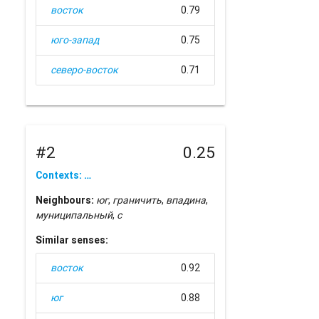
восток
0.79
юго-запад
0.75
северо-восток
0.71
#2
0.25
Contexts: …
Neighbours:
юг
,
граничить
,
впадина
,
муниципальный
,
с
Similar senses:
восток
0.92
юг
0.88