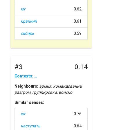
юг
0.62
крайний
0.61
сибирь
0.59
#3
0.14
Contexts: …
Neighbours:
армия
,
командование
,
разгром
,
группировка
,
войско
Similar senses:
юг
0.76
наступать
0.64