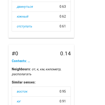
двинуться
0.63
южный
0.62
отступать
0.61
#0
0.14
Contexts: …
Neighbours:
от
,
к
,
км
,
километр
,
располагать
Similar senses:
восток
0.95
юг
0.91