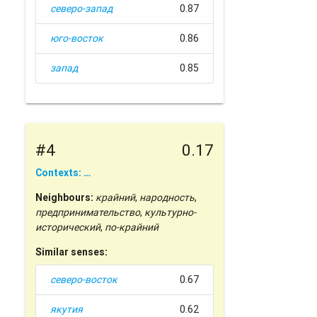
северо-запад
0.87
юго-восток
0.86
запад
0.85
#4
0.17
Contexts: …
Neighbours:
крайний
,
народность
,
предпринимательство
,
культурно-
исторический
,
по-крайний
Similar senses:
северо-восток
0.67
якутия
0.62