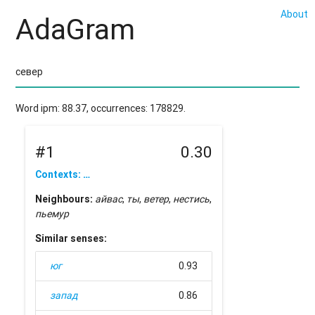
About
AdaGram
Word ipm: 88.37, occurrences: 178829.
#1
0.30
Contexts: …
Neighbours:
айвас
,
ты
,
ветер
,
нестись
,
пьемур
Similar senses:
юг
0.93
запад
0.86