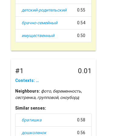
детский-родительский
0.55
брачно-семейный
0.54
имущественный
0.50
#1
0.01
Contexts: …
Neighbours:
фото
,
беременность
,
сестренка
,
групповой
,
сноуборд
Similar senses:
братишка
0.58
дошколенок
0.56