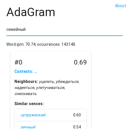
About
AdaGram
Word ipm: 70.74, occurrences: 143148.
#0
0.69
Contexts: …
Neighbours:
уцелеть
,
убеждаться
,
надеяться
,
улетучиваться
,
снискивать
Similar senses:
супружеский
0.60
личный
0.54