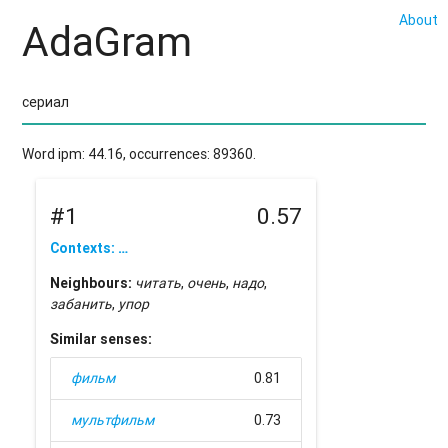
About
AdaGram
Word ipm: 44.16, occurrences: 89360.
#1
0.57
Contexts: …
Neighbours:
читать
,
очень
,
надо
,
забанить
,
упор
Similar senses:
фильм
0.81
мультфильм
0.73