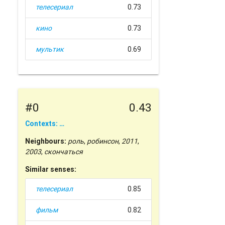
телесериал
0.73
кино
0.73
мультик
0.69
#0
0.43
Contexts: …
Neighbours:
роль
,
робинсон
,
2011
,
2003
,
скончаться
Similar senses:
телесериал
0.85
фильм
0.82