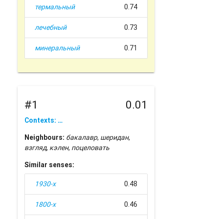
термальный
0.74
лечебный
0.73
минеральный
0.71
#1
0.01
Contexts: …
Neighbours:
бакалавр
,
шеридан
,
взгляд
,
кэлен
,
поцеловать
Similar senses:
1930-х
0.48
1800-х
0.46