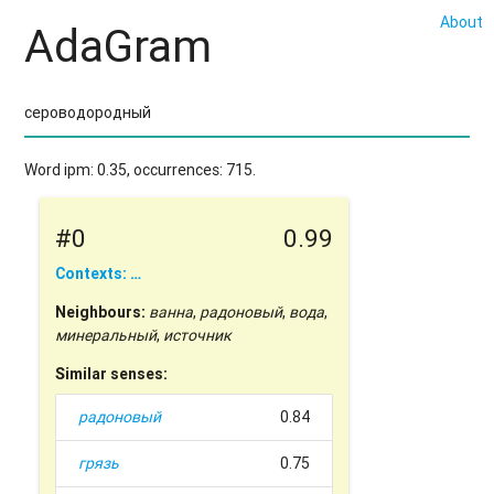
About
AdaGram
Word ipm: 0.35, occurrences: 715.
#0
0.99
Contexts: …
Neighbours:
ванна
,
радоновый
,
вода
,
минеральный
,
источник
Similar senses:
радоновый
0.84
грязь
0.75