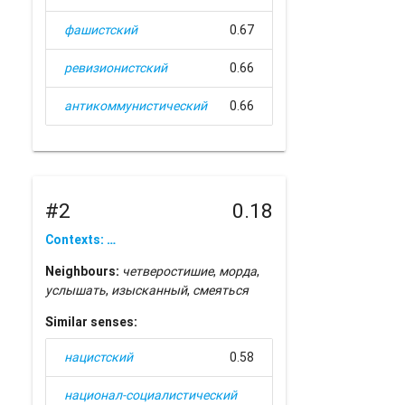
фашистский
0.67
ревизионистский
0.66
антикоммунистический
0.66
#2
0.18
Contexts: …
Neighbours:
четверостишие
,
морда
,
услышать
,
изысканный
,
смеяться
Similar senses:
нацистский
0.58
национал-социалистический