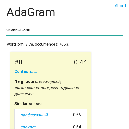
About
AdaGram
Word ipm: 3.78, occurrences: 7653.
#0
0.44
Contexts: …
Neighbours:
всемирный
,
организация
,
конгресс
,
отделение
,
движение
Similar senses:
профсоюзный
0.66
сионист
0.64