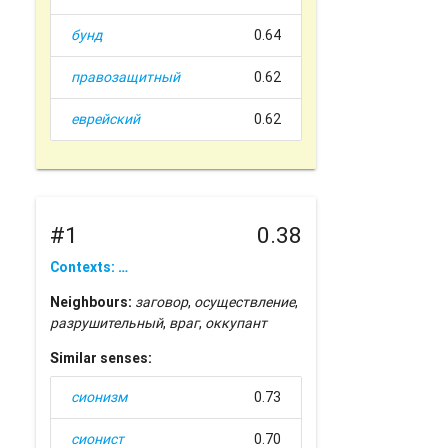
бунд
0.64
правозащитный
0.62
еврейский
0.62
#1
0.38
Contexts: …
Neighbours:
заговор
,
осуществление
,
разрушительный
,
враг
,
оккупант
Similar senses:
сионизм
0.73
сионист
0.70