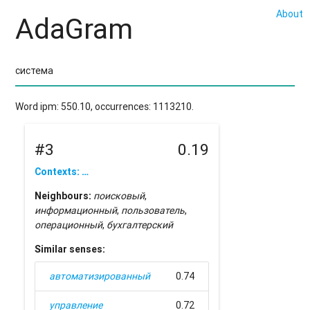
About
AdaGram
Word ipm: 550.10, occurrences: 1113210.
#3
0.19
Contexts: …
Neighbours:
поисковый
,
информационный
,
пользователь
,
операционный
,
бухгалтерский
Similar senses:
автоматизированный
0.74
управление
0.72