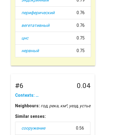
эндокринный
0.79
периферический
0.76
вегетативный
0.76
цнс
0.75
нервный
0.75
#6
0.04
Contexts: …
Neighbours:
год
,
река
,
км²
,
уезд
,
устье
Similar senses:
сооружение
0.56