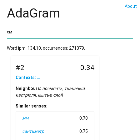
About
AdaGram
Word ipm: 134.10, occurrences: 271379.
#2
0.34
Contexts: …
Neighbours:
посыпать
,
тканевый
,
кастрюля
,
мытье
,
слой
Similar senses:
мм
0.78
сантиметр
0.75