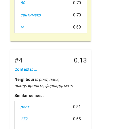
80
0.70
сантиметр
0.70
м
0.69
#4
0.13
Contexts: …
Neighbours:
рост
,
панк
,
нокаутировать
,
форвард
,
матч
Similar senses:
рост
0.81
172
0.65