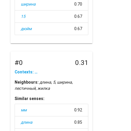
ширина
0.70
15
0.67
дюйм
0.67
#0
0.31
Contexts: …
Neighbours:
длина
,
5
,
ширина
,
пестичный
,
жилка
Similar senses:
мм
0.92
длина
0.85