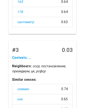
165
0.64
178
0.64
сантиметр
0.63
#3
0.03
Contexts: …
Neighbours:
ссср
,
постановление
,
президиум
,
цк
,
рсфср
Similar senses:
совмин
0.74
снк
0.65