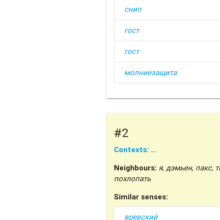
снип
гост
гост
молниезащита
#2
Contexts: …
Neighbours:
я
,
дэмьен
,
пакс
,
т
похлопать
Similar senses:
вревский