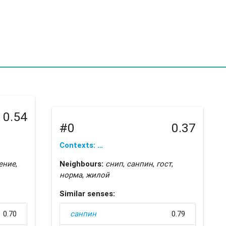
0.54
#0
0.37
Contexts: …
ение
,
Neighbours:
снип
,
санпин
,
гост
,
норма
,
жилой
Similar senses:
0.70
санпин
0.79