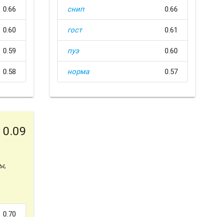
0.66
снип
0.66
0.60
гост
0.61
0.59
пуэ
0.60
0.58
норма
0.57
0.09
ы
,
0.70