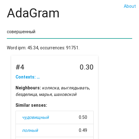
About
AdaGram
Word ipm: 45.34, occurrences: 91751.
#4
0.30
Contexts: …
Neighbours:
коляска
,
выглядывать
,
безделица
,
марья
,
шаховской
Similar senses:
чудовищный
0.50
полный
0.49