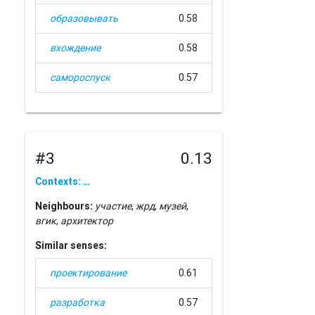
образовывать
0.58
вхождение
0.58
самороспуск
0.57
#3
0.13
Contexts: …
Neighbours:
участие
,
жрд
,
музей
,
вгик
,
архитектор
Similar senses:
проектирование
0.61
разработка
0.57