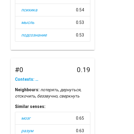
психика
0.54
мысль
0.53
подсознание
0.53
#0
0.19
Contexts: …
Neighbours:
потерять
,
дернуться
,
отскочить
,
беззвучно
,
сверкнуть
Similar senses:
мозг
0.65
разум
0.63