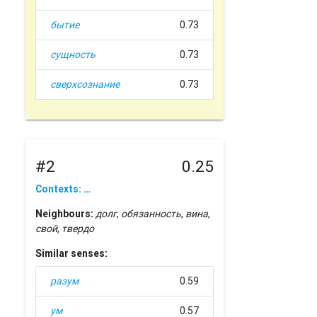
бытие
0.73
сущность
0.73
сверхсознание
0.73
#2
0.25
Contexts: …
Neighbours:
долг
,
обязанность
,
вина
,
свой
,
твердо
Similar senses:
разум
0.59
ум
0.57