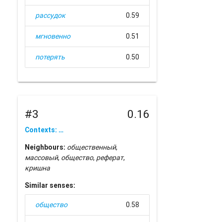
рассудок
0.59
мгновенно
0.51
потерять
0.50
#3
0.16
Contexts: …
Neighbours:
общественный
,
массовый
,
общество
,
реферат
,
кришна
Similar senses:
общество
0.58