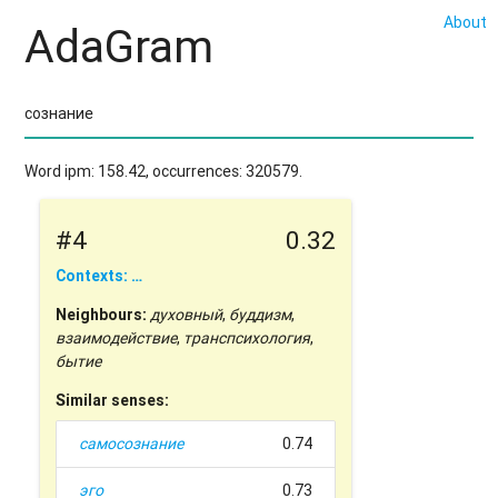
About
AdaGram
Word ipm: 158.42, occurrences: 320579.
#4
0.32
Contexts: …
Neighbours:
духовный
,
буддизм
,
взаимодействие
,
транспсихология
,
бытие
Similar senses:
самосознание
0.74
эго
0.73