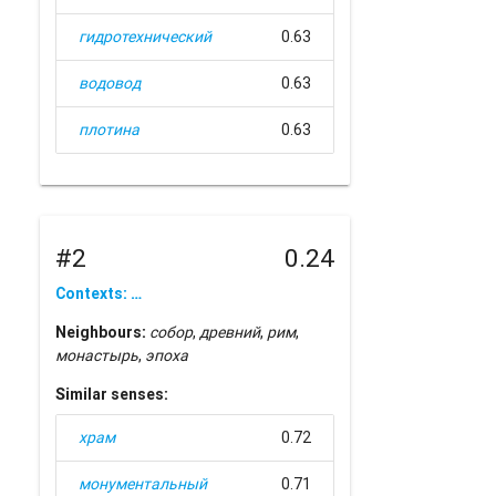
гидротехнический
0.63
водовод
0.63
плотина
0.63
#2
0.24
Contexts: …
Neighbours:
собор
,
древний
,
рим
,
монастырь
,
эпоха
Similar senses:
храм
0.72
монументальный
0.71