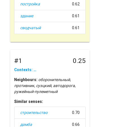
постройка
0.62
здание
0.61
сводчатый
0.61
#1
0.25
Contexts: …
Neighbours:
оборонительный
,
противник
,
суэцкий
,
автодорога
,
ружейный-пулеметный
Similar senses:
строительство
0.70
дамба
0.66