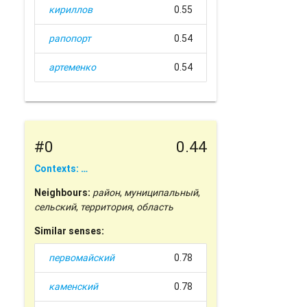
кириллов
0.55
рапопорт
0.54
артеменко
0.54
#0
0.44
Contexts: …
Neighbours:
район
,
муниципальный
,
сельский
,
территория
,
область
Similar senses:
первомайский
0.78
каменский
0.78