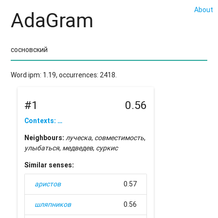
About
AdaGram
Word ipm: 1.19, occurrences: 2418.
#1
0.56
Contexts: …
Neighbours:
луческа
,
совместимость
,
улыбаться
,
медведев
,
суркис
Similar senses:
аристов
0.57
шляпников
0.56