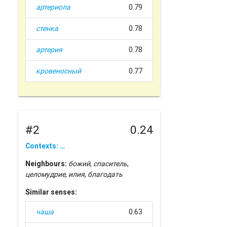
артериола
0.79
стенка
0.78
артерия
0.78
кровеносный
0.77
#2
0.24
Contexts: …
Neighbours:
божий
,
спаситель
,
целомудрие
,
илия
,
благодать
Similar senses:
чаша
0.63