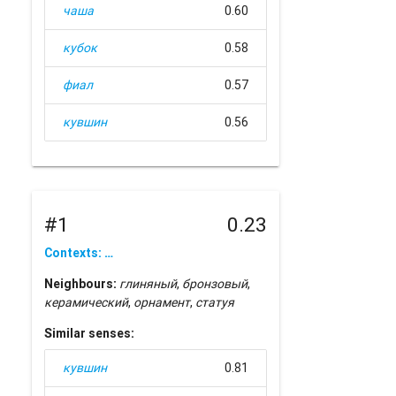
чаша
0.60
кубок
0.58
фиал
0.57
кувшин
0.56
#1
0.23
Contexts: …
Neighbours:
глиняный
,
бронзовый
,
керамический
,
орнамент
,
статуя
Similar senses:
кувшин
0.81