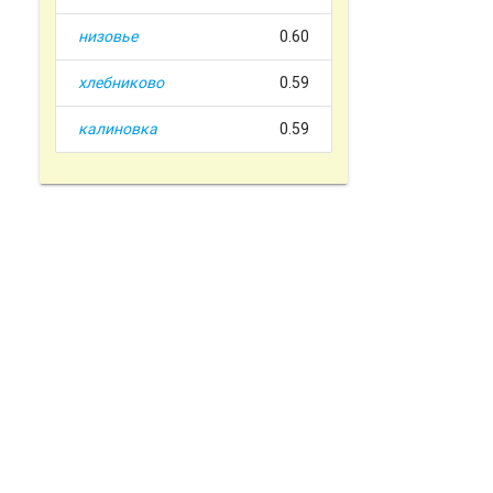
низовье
0.60
хлебниково
0.59
калиновка
0.59