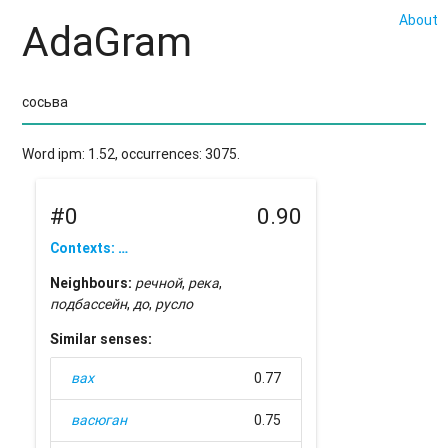
About
AdaGram
Word ipm: 1.52, occurrences: 3075.
#0
0.90
Contexts: …
Neighbours:
речной
,
река
,
подбассейн
,
до
,
русло
Similar senses:
вах
0.77
васюган
0.75