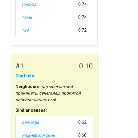
печора
0.74
томь
0.74
таз
0.72
#1
0.10
Contexts: …
Neighbours:
четырехлетний
,
приникать
,
сенегалец
,
пропитой
,
линейно-ланцетный
Similar senses:
вычегда
0.62
нижневолжский
0.60