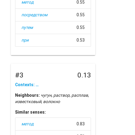
метод
0.55
посредством
0.55
путем
0.55
при
0.53
#3
0.13
Contexts: …
Neighbours:
чугун
,
раствор
,
расплав
,
известковый
,
волокно
Similar senses:
метод
0.83