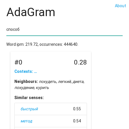
About
AdaGram
Word ipm: 219.72, occurrences: 444640.
#0
0.28
Contexts: …
Neighbours:
похудеть
,
легкий
,
диета
,
похудение
,
курить
Similar senses:
быстрый
0.55
метод
0.54