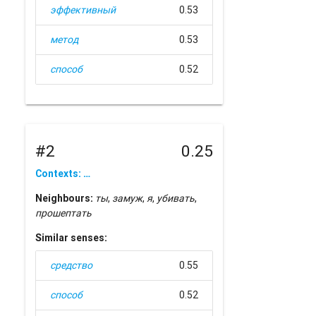
эффективный
0.53
метод
0.53
способ
0.52
#2
0.25
Contexts: …
Neighbours:
ты
,
замуж
,
я
,
убивать
,
прошептать
Similar senses:
средство
0.55
способ
0.52