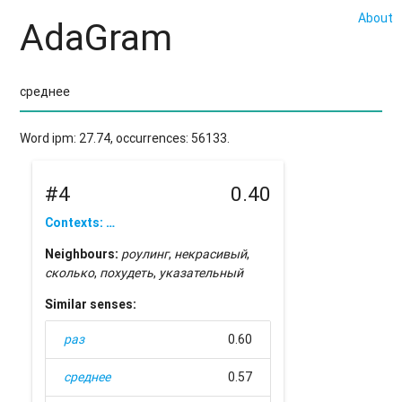
About
AdaGram
Word ipm: 27.74, occurrences: 56133.
#4
0.40
Contexts: …
Neighbours:
роулинг
,
некрасивый
,
сколько
,
похудеть
,
указательный
Similar senses:
раз
0.60
среднее
0.57