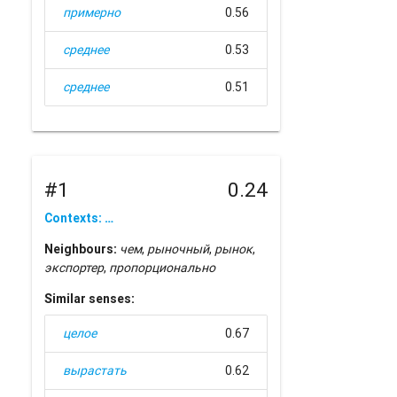
примерно
0.56
среднее
0.53
среднее
0.51
#1
0.24
Contexts: …
Neighbours:
чем
,
рыночный
,
рынок
,
экспортер
,
пропорционально
Similar senses:
целое
0.67
вырастать
0.62