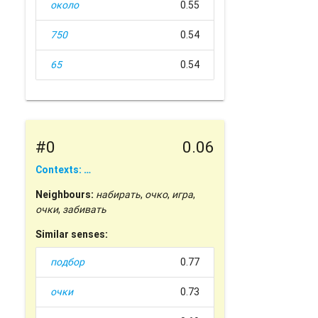
около
0.55
750
0.54
65
0.54
#0
0.06
Contexts: …
Neighbours:
набирать
,
очко
,
игра
,
очки
,
забивать
Similar senses:
подбор
0.77
очки
0.73