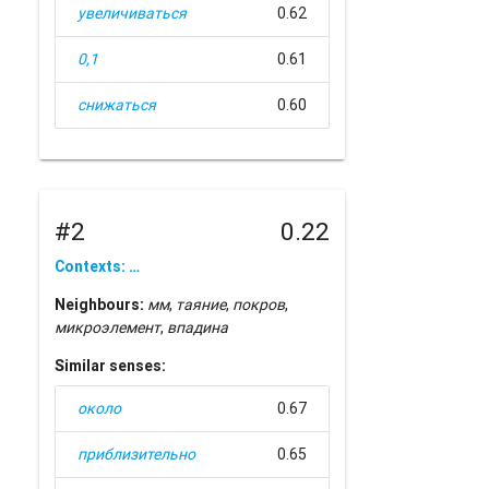
увеличиваться
0.62
0,1
0.61
снижаться
0.60
#2
0.22
Contexts: …
Neighbours:
мм
,
таяние
,
покров
,
микроэлемент
,
впадина
Similar senses:
около
0.67
приблизительно
0.65