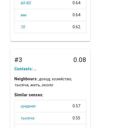
60-80
0.64
мм
0.64
70
0.62
#3
0.08
Contexts: …
Neighbours:
доход
,
хозяйство
,
тысяча
,
жить
,
около
Similar senses:
среднее
0.57
тысяча
0.55