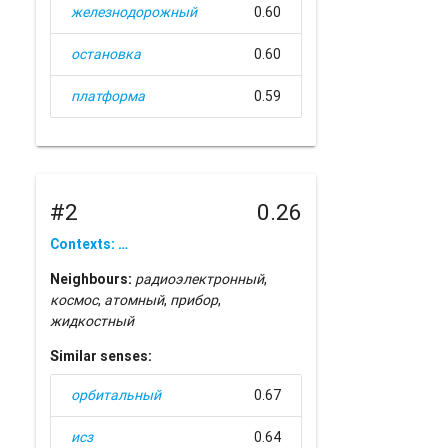
железнодорожный
0.60
остановка
0.60
платформа
0.59
#2
0.26
Contexts: …
Neighbours:
радиоэлектронный
,
космос
,
атомный
,
прибор
,
жидкостный
Similar senses:
орбитальный
0.67
исз
0.64