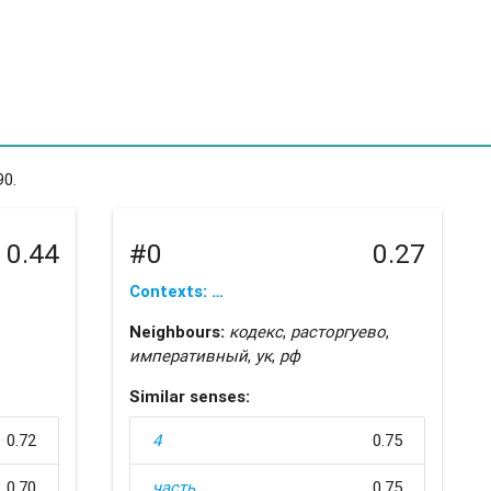
90.
0.44
#0
0.27
Contexts: …
Neighbours:
кодекс
,
расторгуево
,
императивный
,
ук
,
рф
Similar senses:
0.72
4
0.75
0.70
часть
0.75