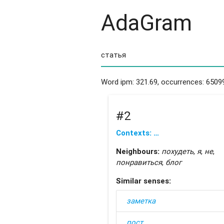
AdaGram
Word ipm: 321.69, occurrences: 6509
#2
Contexts: …
Neighbours:
похудеть
,
я
,
не
,
понравиться
,
блог
Similar senses:
заметка
пост