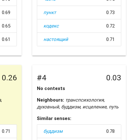
0.69
пункт
0.73
0.65
кодекс
0.72
0.61
настоящий
0.71
0.26
#4
0.03
No contexts
а
,
Neighbours:
транспсихология
,
духовный
,
буддизм
,
исцеление
,
путь
Similar senses:
0.71
буддизм
0.78