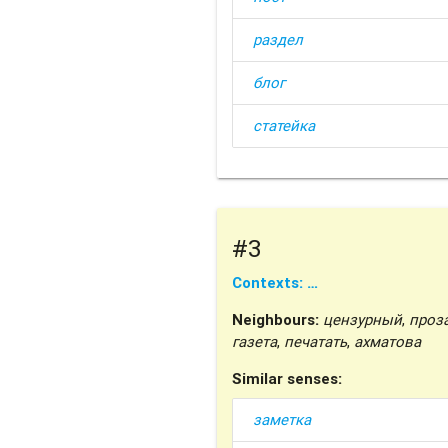
раздел
блог
статейка
#3
Contexts: …
Neighbours:
цензурный
,
проз
газета
,
печатать
,
ахматова
Similar senses:
заметка