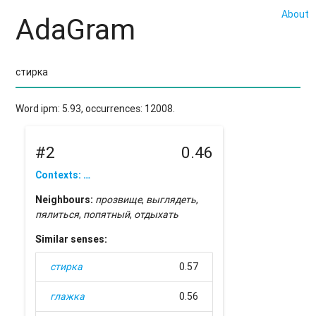
About
AdaGram
Word ipm: 5.93, occurrences: 12008.
#2
0.46
Contexts: …
Neighbours:
прозвище
,
выглядеть
,
пялиться
,
попятный
,
отдыхать
Similar senses:
стирка
0.57
глажка
0.56