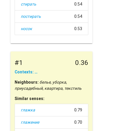
стирать
0.54
постирать
0.54
носок
0.53
#1
0.36
Contexts: …
Neighbours:
белье
,
уборка
,
приусадебный
,
квартира
,
текстиль
Similar senses:
глажка
0.79
глажение
0.70