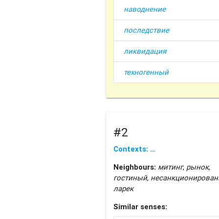
наводнение
последствие
ликвидация
техногенный
#2
Contexts: …
Neighbours:
митинг
,
рынок
,
гостиный
,
несанкционирова
ларек
Similar senses: