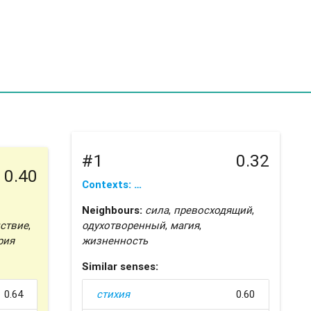
#1
0.32
0.40
Contexts: …
Neighbours:
сила
,
превосходящий
,
ствие
,
одухотворенный
,
магия
,
рия
жизненность
Similar senses:
0.64
стихия
0.60