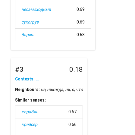
несамоходный
0.69
сухогруз
0.69
баржа
0.68
#3
0.18
Contexts: …
Neighbours:
не
,
никогда
,
ни
,
я
,
что
Similar senses:
корабль
0.67
крейсер
0.66