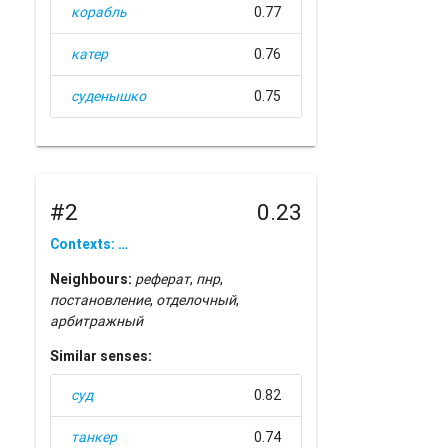
корабль
0.77
катер
0.76
суденышко
0.75
#2
0.23
Contexts: …
Neighbours:
реферат
,
пнр
,
постановление
,
отделочный
,
арбитражный
Similar senses:
суд
0.82
танкер
0.74