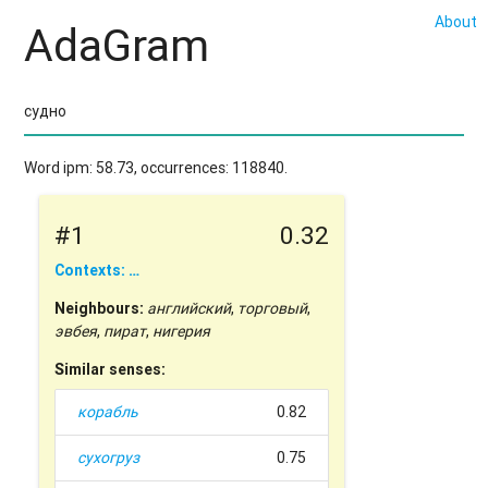
About
AdaGram
Word ipm: 58.73, occurrences: 118840.
#1
0.32
Contexts: …
Neighbours:
английский
,
торговый
,
эвбея
,
пират
,
нигерия
Similar senses:
корабль
0.82
сухогруз
0.75