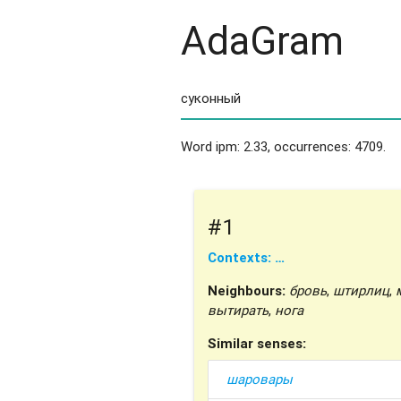
AdaGram
Word ipm: 2.33, occurrences: 4709.
#1
Contexts: …
Neighbours:
бровь
,
штирлиц
,
вытирать
,
нога
Similar senses:
шаровары