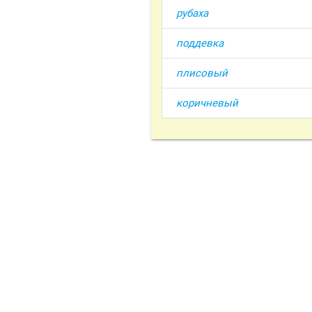
рубаха
поддевка
плисовый
коричневый