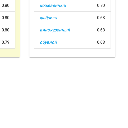
0.80
кожевенный
0.70
0.80
фабрика
0.68
0.80
винокуренный
0.68
0.79
обувной
0.68