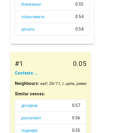
блаженно
0.55
отрыгивать
0.54
урчать
0.54
#1
0.05
Contexts: …
Neighbours:
км²
,
26/11
,
г
,
цель
,
римо
Similar senses:
дочерна
0.57
роспатент
0.56
подчерк
0.55