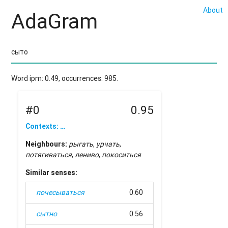
About
AdaGram
Word ipm: 0.49, occurrences: 985.
#0
0.95
Contexts: …
Neighbours:
рыгать
,
урчать
,
потягиваться
,
лениво
,
покоситься
Similar senses:
почесываться
0.60
сытно
0.56