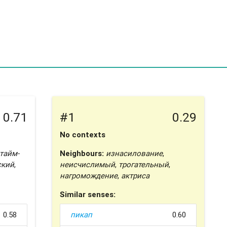
0.71
#1
0.29
No contexts
тайм-
Neighbours:
изнасилование
,
ский
,
неисчислимый
,
трогательный
,
нагромождение
,
актриса
Similar senses:
0.58
пикап
0.60