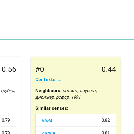
0.56
#0
0.44
Contexts: …
,
трубка
,
Neighbours:
солист
,
лауреат
,
дирижер
,
рсфср
,
1991
Similar senses:
0.79
нина
0.82
0.79
лидия
0.81