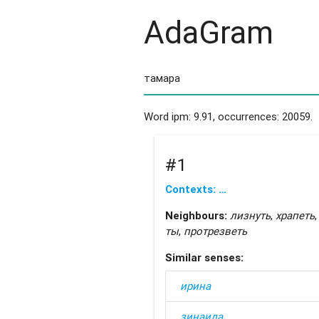
AdaGram
Word ipm: 9.91, occurrences: 20059.
#1
Contexts: …
Neighbours:
лизнуть
,
храпеть
ты
,
протрезветь
Similar senses:
ирина
зинаида