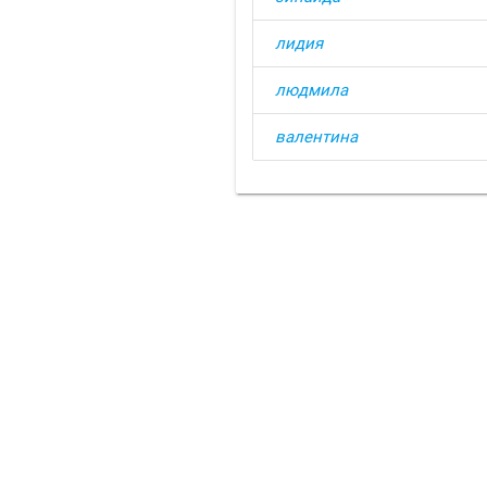
лидия
людмила
валентина