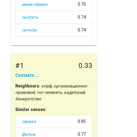
мини-сериал
0.75
сыграть
0.74
ситком
0.74
#1
0.33
Contexts: …
Neighbours:
кпрф
,
организационно-
правовой
,
тнт-телесеть
,
кадетский
,
банкротство
Similar senses:
сериал
0.85
фильм
0.77