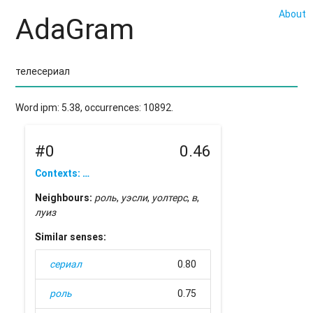
About
AdaGram
Word ipm: 5.38, occurrences: 10892.
#0
0.46
Contexts: …
Neighbours:
роль
,
уэсли
,
уолтерс
,
в
,
луиз
Similar senses:
сериал
0.80
роль
0.75