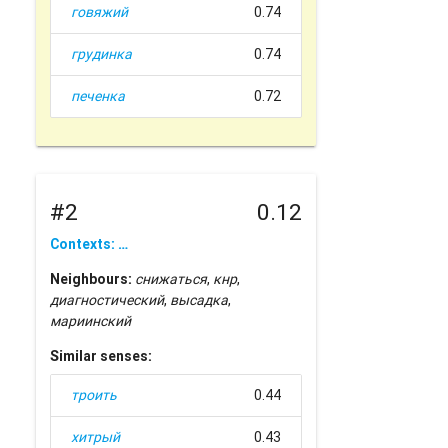
говяжий
0.74
грудинка
0.74
печенка
0.72
#2
0.12
Contexts: …
Neighbours:
снижаться
,
кнр
,
диагностический
,
высадка
,
мариинский
Similar senses:
троить
0.44
хитрый
0.43