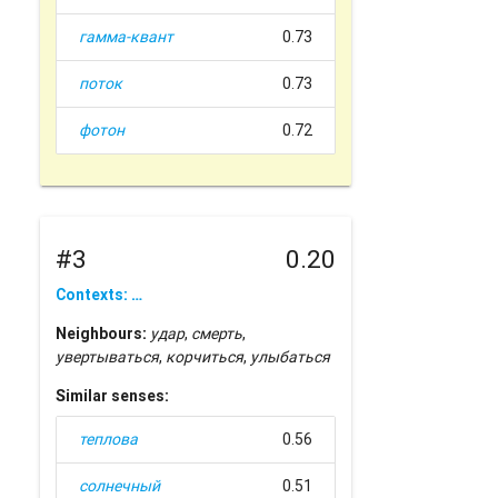
гамма-квант
0.73
поток
0.73
фотон
0.72
#3
0.20
Contexts: …
Neighbours:
удар
,
смерть
,
увертываться
,
корчиться
,
улыбаться
Similar senses:
теплова
0.56
солнечный
0.51