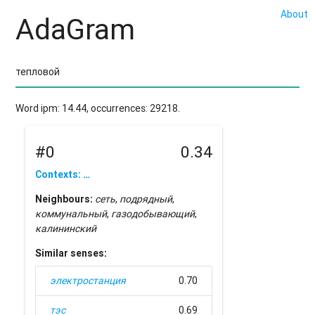
About
AdaGram
Word ipm: 14.44, occurrences: 29218.
#0
0.34
Contexts: …
Neighbours:
сеть
,
подрядный
,
коммунальный
,
газодобывающий
,
калининский
Similar senses:
электростанция
0.70
тэс
0.69