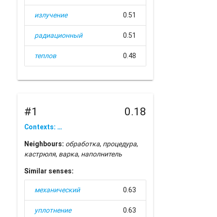
излучение
0.51
радиационный
0.51
теплов
0.48
#1
0.18
Contexts: …
Neighbours:
обработка
,
процедура
,
кастрюля
,
варка
,
наполнитель
Similar senses:
механический
0.63
уплотнение
0.63