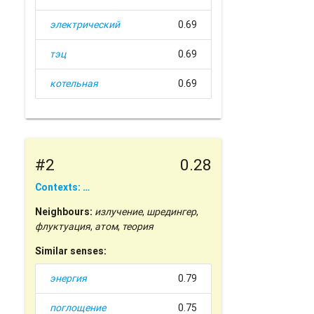
электрический
0.69
тэц
0.69
котельная
0.69
#2
0.28
Contexts: …
Neighbours:
излучение
,
шредингер
,
флуктуация
,
атом
,
теория
Similar senses:
энергия
0.79
поглощение
0.75