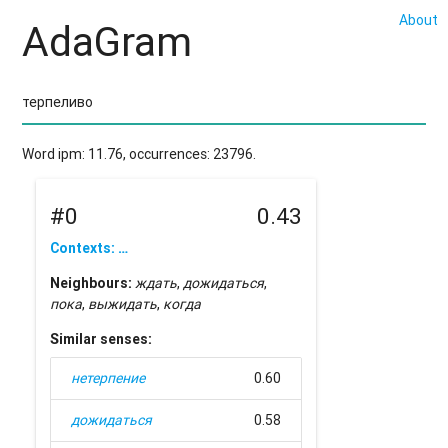
About
AdaGram
Word ipm: 11.76, occurrences: 23796.
#0
0.43
Contexts: …
Neighbours:
ждать
,
дожидаться
,
пока
,
выжидать
,
когда
Similar senses:
нетерпение
0.60
дожидаться
0.58