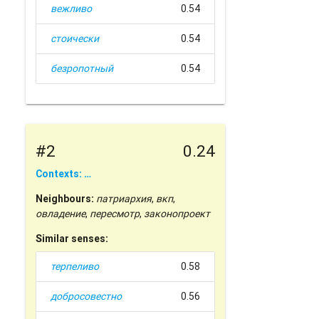
вежливо
0.54
стоически
0.54
безропотный
0.54
#2
0.24
Contexts: …
Neighbours:
патриархия
,
вкп
,
овладение
,
пересмотр
,
законопроект
Similar senses:
терпеливо
0.58
добросовестно
0.56