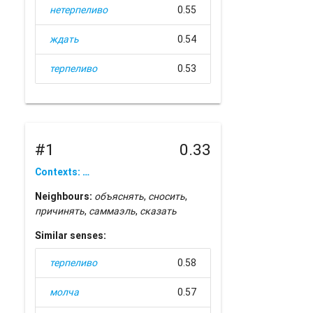
нетерпеливо
0.55
ждать
0.54
терпеливо
0.53
#1
0.33
Contexts: …
Neighbours:
объяснять
,
сносить
,
причинять
,
саммаэль
,
сказать
Similar senses:
терпеливо
0.58
молча
0.57