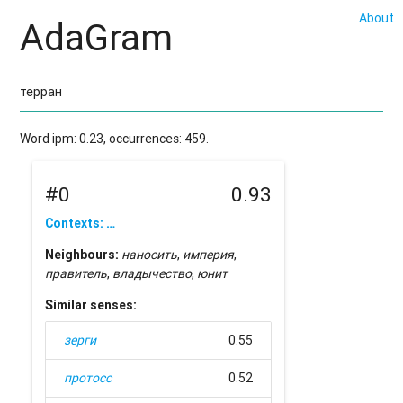
About
AdaGram
Word ipm: 0.23, occurrences: 459.
#0
0.93
Contexts: …
Neighbours:
наносить
,
империя
,
правитель
,
владычество
,
юнит
Similar senses:
зерги
0.55
протосс
0.52