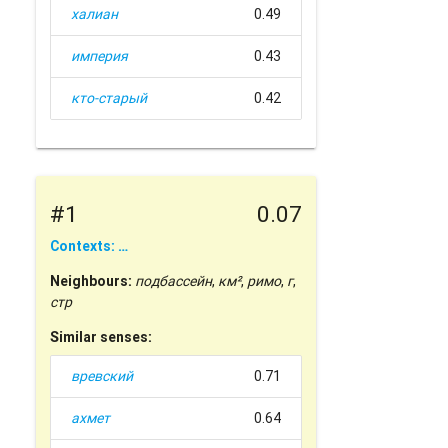
халиан
0.49
империя
0.43
кто-старый
0.42
#1
0.07
Contexts: …
Neighbours:
подбассейн
,
км²
,
римо
,
г
,
стр
Similar senses:
вревский
0.71
ахмет
0.64