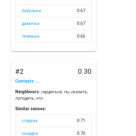
бабулька
0.67
дамочка
0.67
тетенька
0.66
#2
0.30
Contexts: …
Neighbours:
сердиться
,
ты
,
сказать
,
погодить
,
что
Similar senses:
старуха
0.71
соседка
0.70