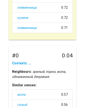
племянница
0.72
кузина
0.72
племянница
0.71
#0
0.04
Contexts: …
Neighbours:
зрелый
,
порно
,
жопа
,
обнаженный
,
безумная
Similar senses:
жопа
0.57
голый
0.56