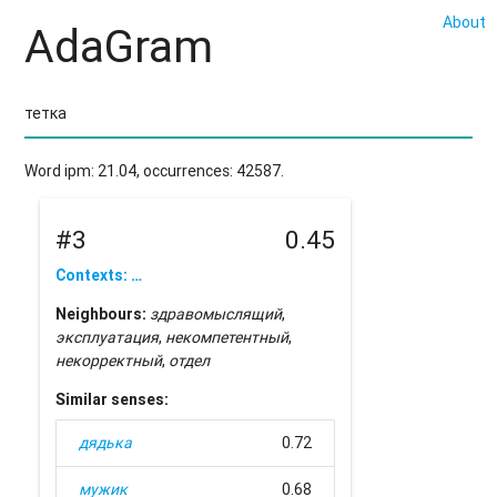
About
AdaGram
Word ipm: 21.04, occurrences: 42587.
#3
0.45
Contexts: …
Neighbours:
здравомыслящий
,
эксплуатация
,
некомпетентный
,
некорректный
,
отдел
Similar senses:
дядька
0.72
мужик
0.68