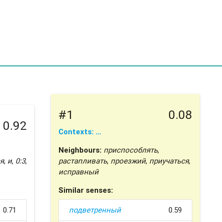
#1
0.08
0.92
Contexts: …
Neighbours:
приспособлять
,
я
,
и
,
0:3
,
растапливать
,
проезжий
,
приучаться
,
исправный
Similar senses:
0.71
подветренный
0.59