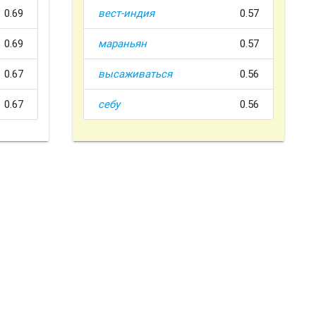
0.69
вест-индия
0.57
0.69
мараньян
0.57
0.67
высаживаться
0.56
0.67
себу
0.56