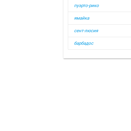
пуэрто-рико
ямайка
сент-люсия
барбадос