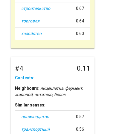
строительство
0.67
торговля
0.64
хозяйство
0.60
#4
0.11
Contexts: …
Neighbours:
яйцеклетка
,
фермент
,
жировой
,
антитело
,
белок
Similar senses:
производство
0.57
транспортный
0.56