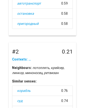
автотранспорт
0.59
остановка
0.58
пригородный
0.58
#2
0.21
Contexts: …
Neighbours:
потоплять
,
крейсер
,
линкор
,
миноносец
,
ретвизан
Similar senses:
корабль
0.76
суд
0.74