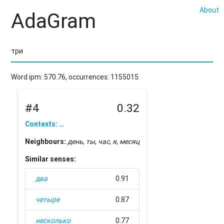
About
AdaGram
Word ipm: 570.76, occurrences: 1155015.
#4
0.32
Contexts: …
Neighbours:
день
,
ты
,
час
,
я
,
месяц
Similar senses:
два
0.91
четыре
0.87
несколько
0.77