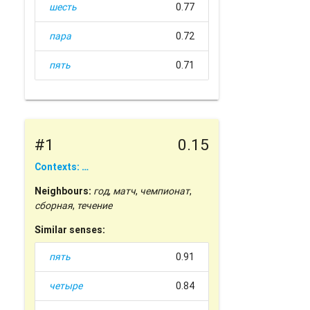
шесть
0.77
пара
0.72
пять
0.71
#1
0.15
Contexts: …
Neighbours:
год
,
матч
,
чемпионат
,
сборная
,
течение
Similar senses:
пять
0.91
четыре
0.84