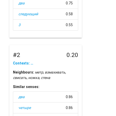
два
0.75
следующий
0.58
3
0.55
#2
0.20
Contexts: …
Neighbours:
метр
,
взмахивать
,
свисать
,
ножка
,
стена
Similar senses:
два
0.86
четыре
0.86