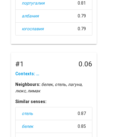
португалия
0.81
албания
0.79
югославия
0.79
#1
0.06
Contexts: …
Neighbours:
белек
,
отель
,
лагуна
,
люкс
,
лимак
Similar senses:
отель
0.87
белек
0.85