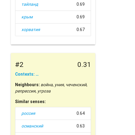
тайланд
0.69
крым
0.69
хорватия
0.67
#2
0.31
Contexts: …
Neighbours:
война
,
уния
,
чеченский
,
репрессия
,
угроза
Similar senses:
россия
0.64
османский
0.63