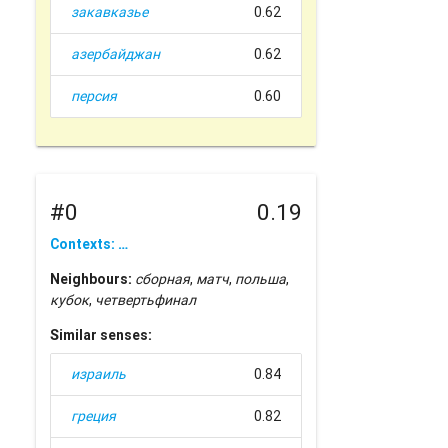
закавказье
0.62
азербайджан
0.62
персия
0.60
#0
0.19
Contexts: …
Neighbours:
сборная
,
матч
,
польша
,
кубок
,
четвертьфинал
Similar senses:
израиль
0.84
греция
0.82