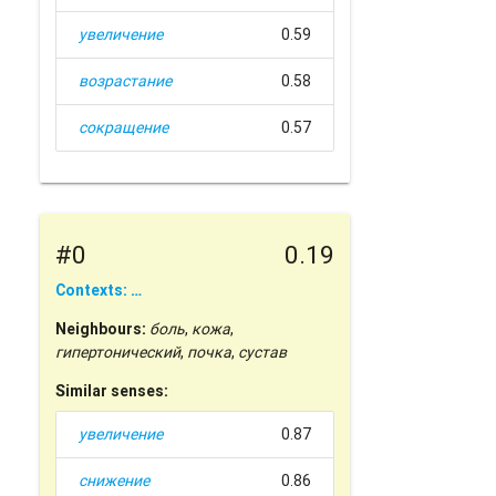
увеличение
0.59
возрастание
0.58
сокращение
0.57
#0
0.19
Contexts: …
Neighbours:
боль
,
кожа
,
гипертонический
,
почка
,
сустав
Similar senses:
увеличение
0.87
снижение
0.86