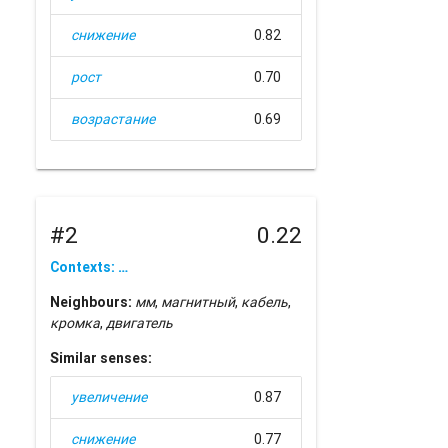
снижение
0.82
рост
0.70
возрастание
0.69
#2
0.22
Contexts: …
Neighbours:
мм
,
магнитный
,
кабель
,
кромка
,
двигатель
Similar senses:
увеличение
0.87
снижение
0.77