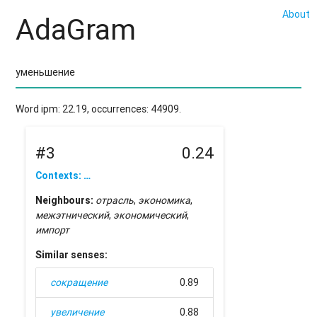
About
AdaGram
Word ipm: 22.19, occurrences: 44909.
#3
0.24
Contexts: …
Neighbours:
отрасль
,
экономика
,
межэтнический
,
экономический
,
импорт
Similar senses:
сокращение
0.89
увеличение
0.88