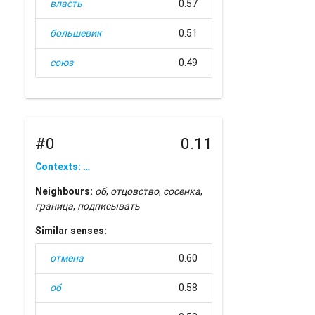
власть
0.57
большевик
0.51
союз
0.49
#0
0.11
Contexts: …
Neighbours:
об
,
отцовство
,
сосенка
,
граница
,
подписывать
Similar senses:
отмена
0.60
об
0.58