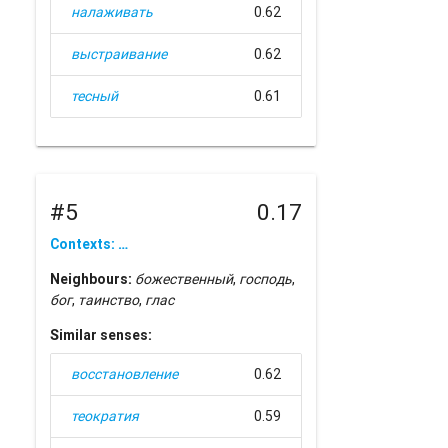
налаживать
0.62
выстраивание
0.62
тесный
0.61
#5
0.17
Contexts: …
Neighbours:
божественный
,
господь
,
бог
,
таинство
,
глас
Similar senses:
восстановление
0.62
теократия
0.59