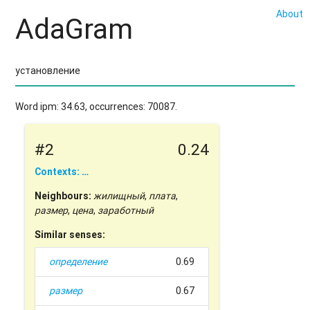
About
AdaGram
Word ipm: 34.63, occurrences: 70087.
#2
0.24
Contexts: …
Neighbours:
жилищный
,
плата
,
размер
,
цена
,
заработный
Similar senses:
определение
0.69
размер
0.67