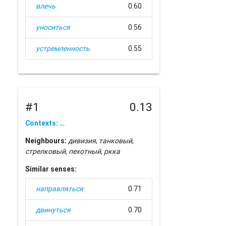
влечь
0.60
уноситься
0.56
устремленность
0.55
#1
0.13
Contexts: …
Neighbours:
дивизия
,
танковый
,
стрелковый
,
пехотный
,
ркка
Similar senses:
направляться
0.71
двинуться
0.70