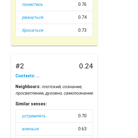
понестись
0.76
рвануться
0.74
бросаться
0.73
#2
0.24
Contexts: …
Neighbours:
плотский
,
сознание
,
просветление
,
духовно
,
самопознание
Similar senses:
устремлять
0.70
влечься
0.63