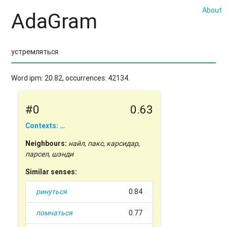
About
AdaGram
Word ipm: 20.82, occurrences: 42134.
#0
0.63
Contexts: …
Neighbours:
найл
,
пакс
,
карсидар
,
парсел
,
шэнди
Similar senses:
ринуться
0.84
помчаться
0.77