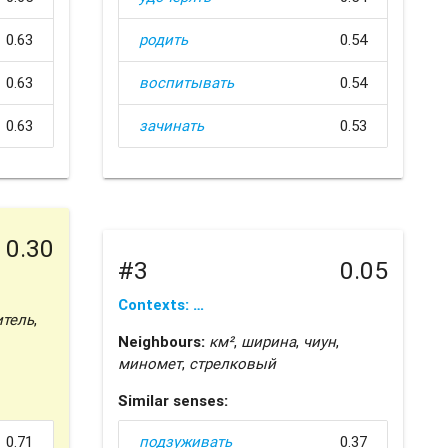
0.63
родить
0.54
0.63
воспитывать
0.54
0.63
зачинать
0.53
0.30
#3
0.05
Contexts: …
тель
,
Neighbours:
км²
,
ширина
,
чиун
,
миномет
,
стрелковый
Similar senses:
0.71
подзуживать
0.37