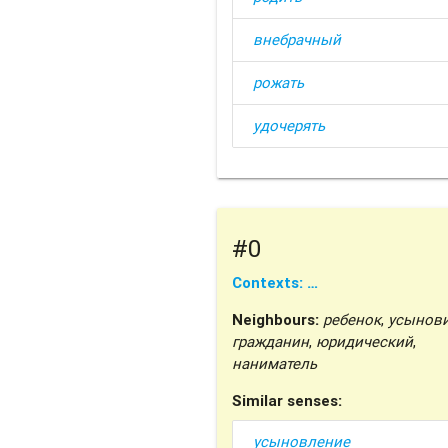
внебрачный
рожать
удочерять
#0
Contexts: …
Neighbours:
ребенок
,
усынови
гражданин
,
юридический
,
наниматель
Similar senses:
усыновление