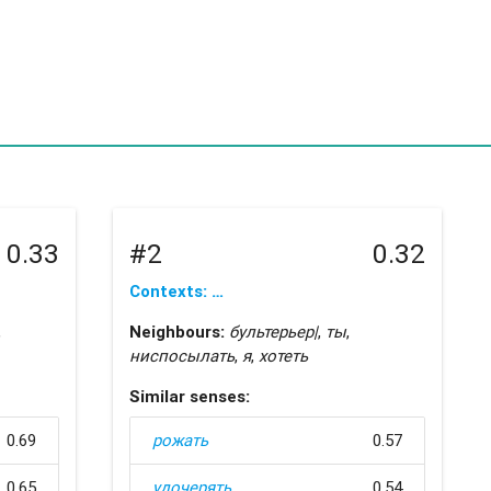
0.33
#2
0.32
Contexts: …
,
Neighbours:
бультерьер|
,
ты
,
ниспосылать
,
я
,
хотеть
Similar senses:
0.69
рожать
0.57
0.65
удочерять
0.54