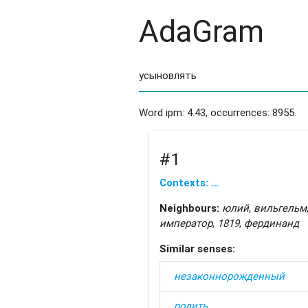
AdaGram
Word ipm: 4.43, occurrences: 8955.
#1
Contexts: …
Neighbours:
юлий
,
вильгельм
император
,
1819
,
фердинанд
Similar senses:
незаконнорожденный
родить