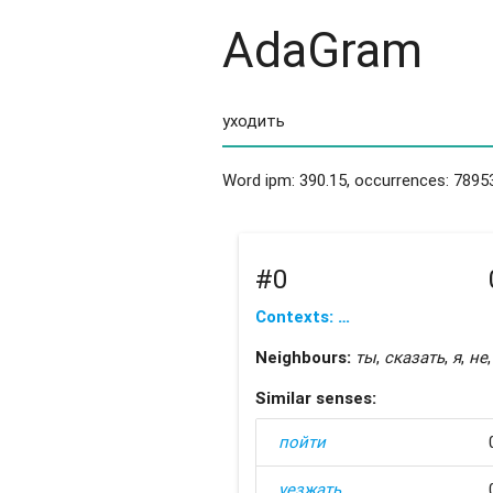
AdaGram
Word ipm: 390.15, occurrences: 7895
#0
Contexts: …
Neighbours:
ты
,
сказать
,
я
,
не
Similar senses:
пойти
уезжать