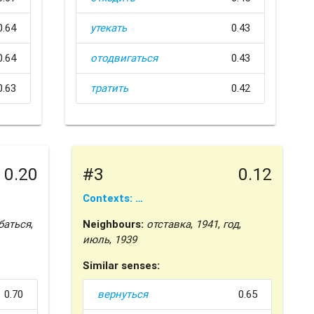
0.64
утекать
0.43
0.64
отодвигаться
0.43
0.63
тратить
0.42
0.20
#3
0.12
Contexts: …
баться
,
Neighbours:
отставка
,
1941
,
год
,
июль
,
1939
Similar senses:
0.70
вернуться
0.65