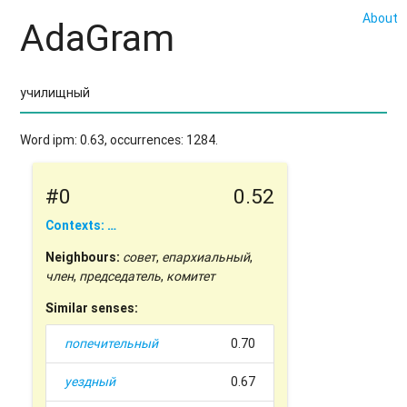
About
AdaGram
Word ipm: 0.63, occurrences: 1284.
#0
0.52
Contexts: …
Neighbours:
совет
,
епархиальный
,
член
,
председатель
,
комитет
Similar senses:
попечительный
0.70
уездный
0.67