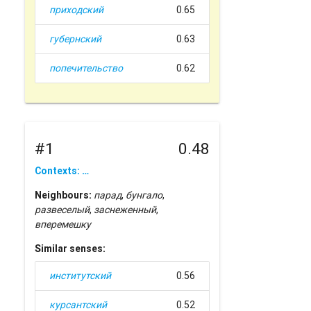
приходский
0.65
губернский
0.63
попечительство
0.62
#1
0.48
Contexts: …
Neighbours:
парад
,
бунгало
,
развеселый
,
заснеженный
,
вперемешку
Similar senses:
институтский
0.56
курсантский
0.52