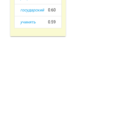
государский
0.60
учинять
0.59