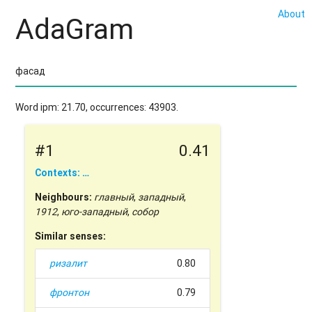
About
AdaGram
Word ipm: 21.70, occurrences: 43903.
#1
0.41
Contexts: …
Neighbours:
главный
,
западный
,
1912
,
юго-западный
,
собор
Similar senses:
ризалит
0.80
фронтон
0.79