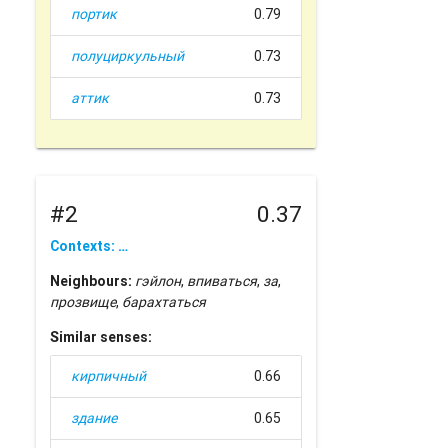
портик
0.79
полуциркульный
0.73
аттик
0.73
#2
0.37
Contexts: …
Neighbours:
гэйлон
,
впиваться
,
за
,
прозвище
,
барахтаться
Similar senses:
кирпичный
0.66
здание
0.65