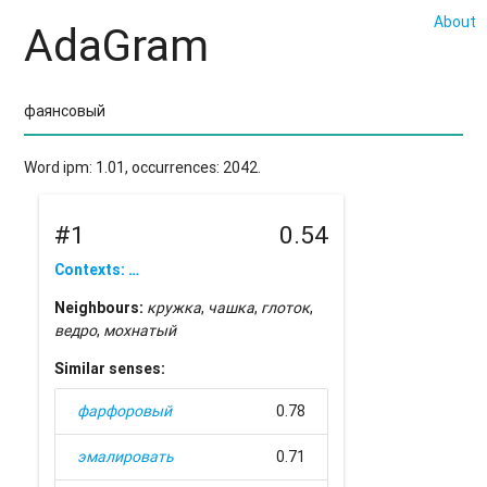
About
AdaGram
Word ipm: 1.01, occurrences: 2042.
#1
0.54
Contexts: …
Neighbours:
кружка
,
чашка
,
глоток
,
ведро
,
мохнатый
Similar senses:
фарфоровый
0.78
эмалировать
0.71