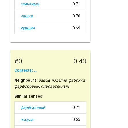
глиняный
0.71
чашка
0.70
кувшин
0.69
#0
0.43
Contexts: …
Neighbours:
завод
,
изделие
,
фабрика
,
фарфоровый
,
пивоваренный
Similar senses:
фарфоровый
0.71
посуда
0.65