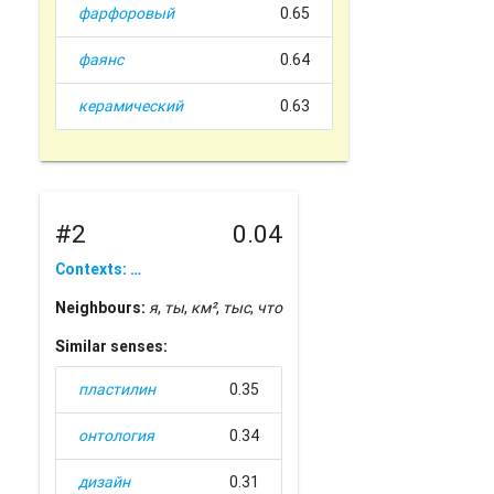
фарфоровый
0.65
фаянс
0.64
керамический
0.63
#2
0.04
Contexts: …
Neighbours:
я
,
ты
,
км²
,
тыс
,
что
Similar senses:
пластилин
0.35
онтология
0.34
дизайн
0.31