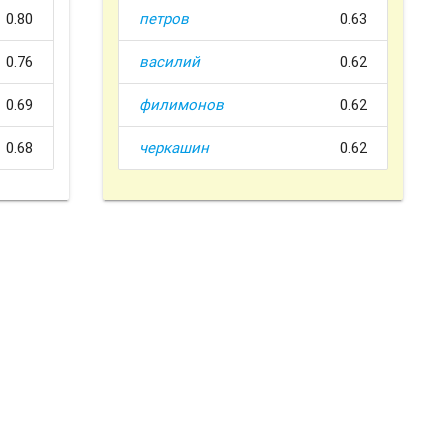
0.80
петров
0.63
0.76
василий
0.62
0.69
филимонов
0.62
0.68
черкашин
0.62