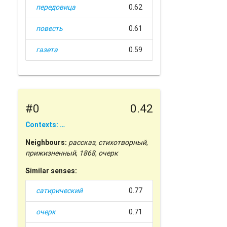
передовица
0.62
повесть
0.61
газета
0.59
#0
0.42
Contexts: …
Neighbours:
рассказ
,
стихотворный
,
прижизненный
,
1868
,
очерк
Similar senses:
сатирический
0.77
очерк
0.71