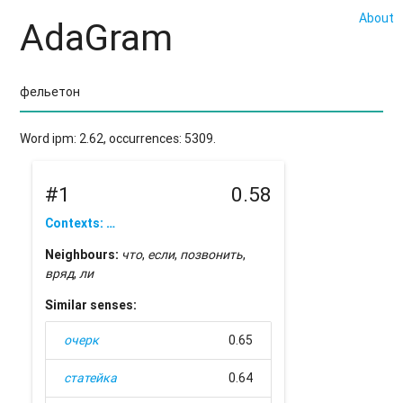
About
AdaGram
Word ipm: 2.62, occurrences: 5309.
#1
0.58
Contexts: …
Neighbours:
что
,
если
,
позвонить
,
вряд
,
ли
Similar senses:
очерк
0.65
статейка
0.64