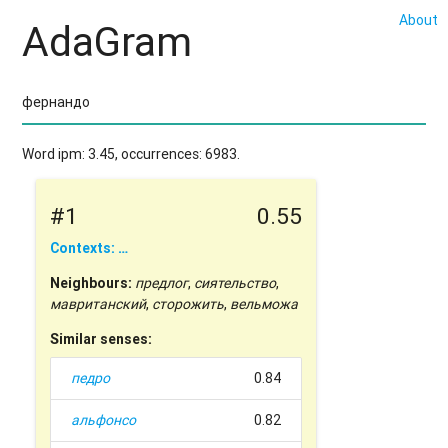
About
AdaGram
Word ipm: 3.45, occurrences: 6983.
#1
0.55
Contexts: …
Neighbours:
предлог
,
сиятельство
,
мавританский
,
сторожить
,
вельможа
Similar senses:
педро
0.84
альфонсо
0.82