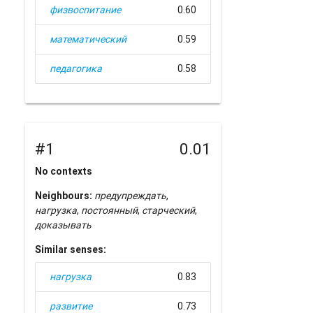
физвоспитание
0.60
математический
0.59
педагогика
0.58
#1
0.01
No contexts
Neighbours:
предупреждать
,
нагрузка
,
постоянный
,
старческий
,
доказывать
Similar senses:
нагрузка
0.83
развитие
0.73