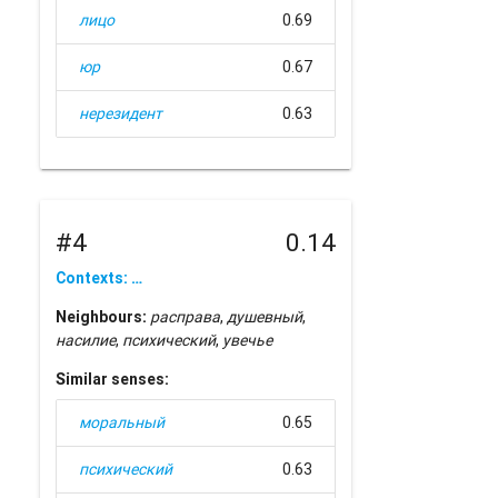
лицо
0.69
юр
0.67
нерезидент
0.63
#4
0.14
Contexts: …
Neighbours:
расправа
,
душевный
,
насилие
,
психический
,
увечье
Similar senses:
моральный
0.65
психический
0.63