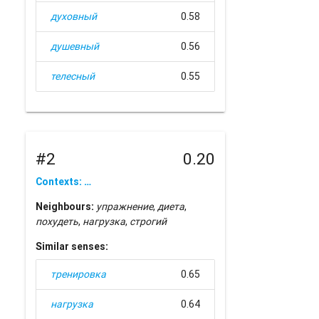
духовный
0.58
душевный
0.56
телесный
0.55
#2
0.20
Contexts: …
Neighbours:
упражнение
,
диета
,
похудеть
,
нагрузка
,
строгий
Similar senses:
тренировка
0.65
нагрузка
0.64