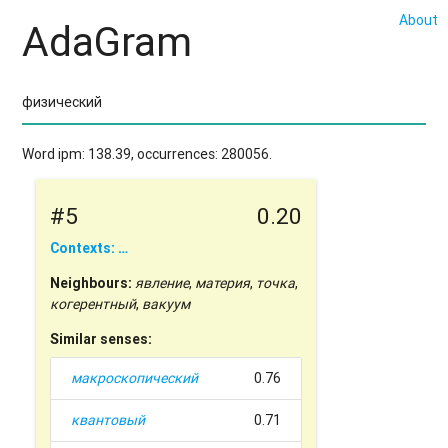
About
AdaGram
Word ipm: 138.39, occurrences: 280056.
#5
0.20
Contexts: …
Neighbours:
явление
,
материя
,
точка
,
когерентный
,
вакуум
Similar senses:
макроскопический
0.76
квантовый
0.71