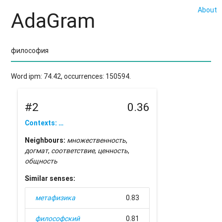
About
AdaGram
Word ipm: 74.42, occurrences: 150594.
#2
0.36
Contexts: …
Neighbours:
множественность
,
догмат
,
соответствие
,
ценность
,
общность
Similar senses:
метафизика
0.83
философский
0.81